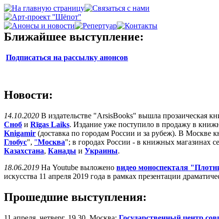
Ближайшее выступление:
Подписаться на рассылку анонсов
Новости:
14.10.2020
В издательстве "ArsisBooks" вышла прозаическая к
Сноб
и
Rīgas Laiks
. Издание уже поступило в продажу в книж
Knigamir
(доставка по городам России и за рубеж). В Москве 
Глобус
",
"
Москва
"; в городах России - в книжных магазинах с
Казахстана
,
Канады
и
Украины
.
18.06.2019
На Youtube выложено
видео моноспекталя "Плотн
искусства 11 апреля 2019 года в рамках презентации драматич
Прошедшие выступления:
11 апреля, четверг, 19.30, Москва:
Государственный центр сов