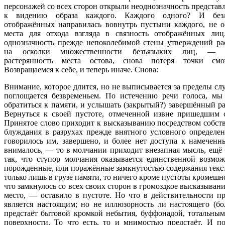
персонажей со всех сторон открыли неоднозначность представ
к видению образа каждого. Каждого одного? И безл
отображённых направилась вовнутрь пустыни каждого, не о
места для отхода взгляда в связность отображённых лиц
однозначность прежде непоколебимой стены утверждений ра
на осколки множественности безъязыких лиц, — 
растерянность места остова, снова потеря точки смот
Возвращаемся к себе, и теперь иначе. Снова:
Внимание, которое длится, но не выписывается за пределы сл
поглощается безвременьем. По истечению речи голоса, м
обратиться к памяти, и услышать (закрытый?) завершённый ра
Вернуться к своей пустоте, отмеченной извне пришедшим 
Принятое слово приходит к высказыванию посредством собст
блуждания в разрухах прежде внятного условного определени
говорилось им, завершено, и более нет доступа к намеченн
внималось, — то в молчании приходит внезапная мысль, ещё 
так, что ступор молчания оказывается единственной возмо
порожденные, или поражённые замкнутостью содержания текста
только лишь в грузе памяти, то ничего кроме пустоты кромешно
что замкнулось со всех своих сторон в громоздкое высказыван
место, — оставило в пустоте. Но что в действительности пр
является настоящим; но не иллюзорность ли настоящего (бо
предстаёт бытовой кромкой небытия, буффонадой, тотальным
поверхности. То что есть, то и мнимостью предстаёт. И 