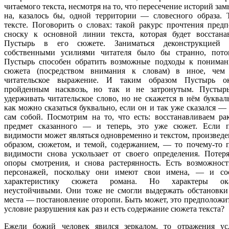
читаемого текста, несмотря на то, что пересечение историй зам
на, казалось бы, одной территории — словесного образа. 
тексте. Поговорить о словах: такой ракурс прочтения предп
сноску к основной линии текста, которая будет восстана
Пустырь в его сюжете. Заниматься деконструкцией 
собственными усилиями читателя было бы странно, пото
Пустырь способен обратить возможные подходы к понима
сюжета (посредством внимания к словам) в иное, чем 
читательское выражение. И таким образом Пустырь ок
пройденным насквозь, но так и не затронутым. Пустырь
удерживать читательское слово, но не скажется в нём буквал
как можно сказаться буквально, если он и так уже сказался — 
сам собой. Посмотрим на то, что есть: восстанавливаем ра
предмет сказанного — и теперь, это уже сюжет. Если п
видимости может являться одновременно и текстом, произведе
образом, сюжетом, и темой, содержанием, — то почему-то 
видимости снова ускользает от своего определения. Потер
опоры смотрения, и снова растерянность. Есть возможност
персонажей, поскольку они имеют свои имена, — и сос
характеристику сюжета романа. Но характеры ока
неустойчивыми. Они тоже не смогли выдержать обстановки
места — постановление оторопи. Быть может, это предположи
условие разрушения как раз и есть содержание сюжета текста?
Ежели божий человек явился зеркалом, то отражения ус