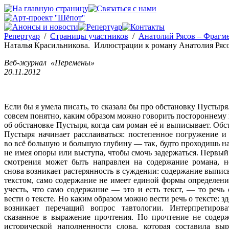
Репертуар
/
Страницы участников
/
Анатолий Рясов – Фрагм
Наталья Красильникова. Иллюстрации к роману Анатолия Ряс
Веб-журнал «Перемены»
20.11.2012
Если бы я умела писать, то сказала бы про обстановку Пустыря.
совсем понятно, каким образом можно говорить постороннему 
об обстановке Пустыря, когда сам роман её и выписывает. Обс
Пустыря начинает расслаиваться: постепенное погружение и
во всё большую и большую глубину — так, будто проходишь на
не имея опоры или выступа, чтобы смочь задержаться. Первый
смотрения может быть направлен на содержание романа, н
снова возникает растерянность в суждении: содержание выпис
текстом, само содержание не имеет единой формы определени
учесть, что само содержание — это и есть текст, — то речь 
вести о тексте. Но каким образом можно вести речь о тексте: з
возникает перечащий вопрос тавтологии. Интерпретиров
сказанное в выражение прочтения. Но прочтение не содер
исторической наполненности слова, которая составила вы