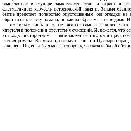
замолчанное в ступоре замкнутости тело, и ограничивае
флегматичную карусель исторической памяти. Запамятованн
бытие предстаёт полностью опустошённым, без оглядки на в
обратиться к тексту романа, но каким образом — не ведомо. И
— это только лишь повод не касаться самого главного, того
читателя в положении отсутствия суждений. И, кажется, что са
эти ходы посторонним — быть может от того он и предстаёт 
чтения романа. Возможно, потому и слово о Пустыре обраща
говорить. Но, если бы я могла говорить, то сказала бы об обст